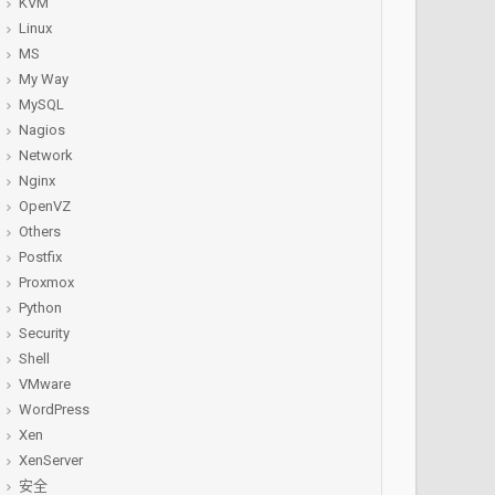
KVM
Linux
MS
My Way
MySQL
Nagios
Network
Nginx
OpenVZ
Others
Postfix
Proxmox
Python
Security
Shell
VMware
WordPress
Xen
XenServer
安全