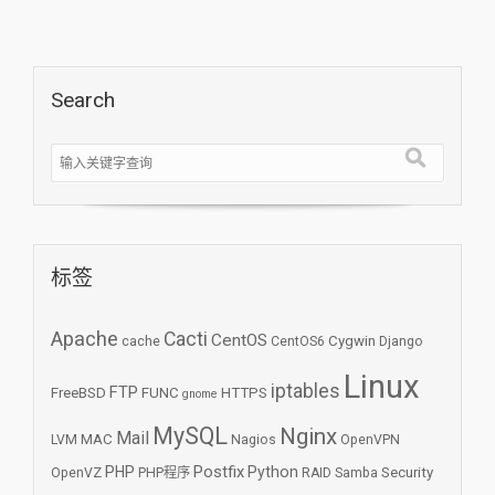
Search
标签
Apache
Cacti
CentOS
Cygwin
cache
CentOS6
Django
Linux
iptables
FTP
FreeBSD
FUNC
HTTPS
gnome
MySQL
Nginx
Mail
MAC
LVM
Nagios
OpenVPN
Postfix
PHP
Python
Security
OpenVZ
PHP程序
RAID
Samba