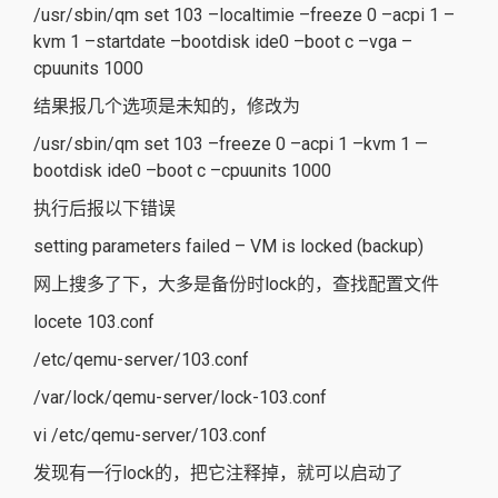
/usr/sbin/qm set 103 –localtimie –freeze 0 –acpi 1 –
kvm 1 –startdate –bootdisk ide0 –boot c –vga –
cpuunits 1000
结果报几个选项是未知的，修改为
/usr/sbin/qm set 103 –freeze 0 –acpi 1 –kvm 1 —
bootdisk ide0 –boot c –cpuunits 1000
执行后报以下错误
setting parameters failed – VM is locked (backup)
网上搜多了下，大多是备份时lock的，查找配置文件
locete 103.conf
/etc/qemu-server/103.conf
/var/lock/qemu-server/lock-103.conf
vi /etc/qemu-server/103.conf
发现有一行lock的，把它注释掉，就可以启动了