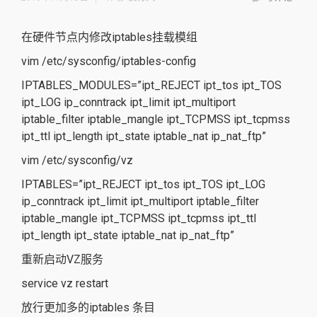
在硬件节点内修改iptables挂载模组
vim /etc/sysconfig/iptables-config
IPTABLES_MODULES=”ipt_REJECT ipt_tos ipt_TOS
ipt_LOG ip_conntrack ipt_limit ipt_multiport
iptable_filter iptable_mangle ipt_TCPMSS ipt_tcpmss
ipt_ttl ipt_length ipt_state iptable_nat ip_nat_ftp”
vim /etc/sysconfig/vz
IPTABLES=”ipt_REJECT ipt_tos ipt_TOS ipt_LOG
ip_conntrack ipt_limit ipt_multiport iptable_filter
iptable_mangle ipt_TCPMSS ipt_tcpmss ipt_ttl
ipt_length ipt_state iptable_nat ip_nat_ftp”
重新启动VZ服务
service vz restart
放行更加多的iptables 条目