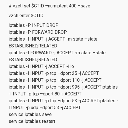
# vzctl set $CTID –numiptent 400 –save
vzctl enter $CTID
iptables -P INPUT DROP
iptables -P FORWARD DROP
iptables -I INPUT -j ACCEPT -m state –state
ESTABLISHED,RELATED
iptables -I FORWARD -j ACCEPT -m state –state
ESTABLISHED,RELATED
iptables -I INPUT -j ACCEPT -i lo
iptables -I INPUT -p tcp –dport 25 -j ACCEPT
iptables -I INPUT -p tcp –dport 110 -j ACCEPT
iptables -I INPUT -p tcp –dport 995 -j ACCEPTiptables
-I INPUT -p tcp –dport 80 -j ACCEPT
iptables -I INPUT -p tcp –dport 53 -j ACCRPTiptables -
I INPUT -p udp –dport 53 -j ACCEPT
service iptables save
service iptables restart