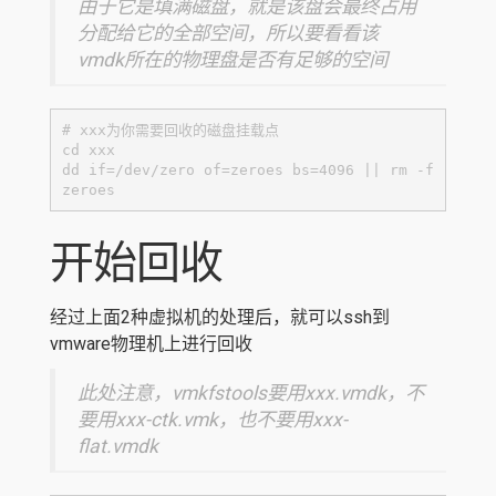
由于它是填满磁盘，就是该盘会最终占用
分配给它的全部空间，所以要看看该
vmdk所在的物理盘是否有足够的空间
# xxx为你需要回收的磁盘挂载点

cd xxx

dd if=/dev/zero of=zeroes bs=4096 || rm -f 
zeroes
开始回收
经过上面2种虚拟机的处理后，就可以ssh到
vmware物理机上进行回收
此处注意，vmkfstools要用xxx.vmdk，不
要用xxx-ctk.vmk，也不要用xxx-
flat.vmdk