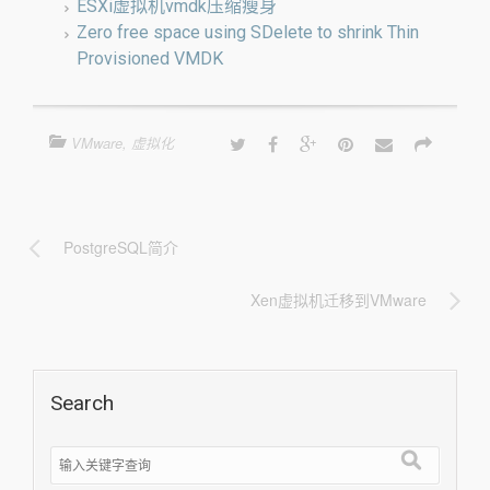
ESXi虚拟机vmdk压缩瘦身
Zero free space using SDelete to shrink Thin
Provisioned VMDK
VMware
,
虚拟化
PostgreSQL简介
Xen虚拟机迁移到VMware
Search