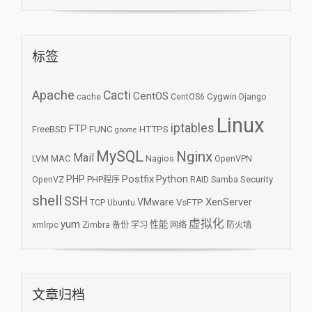
标签
Apache
Cacti
CentOS
Cygwin
cache
CentOS6
Django
Linux
iptables
FTP
FreeBSD
FUNC
HTTPS
gnome
MySQL
Nginx
Mail
MAC
LVM
Nagios
OpenVPN
Postfix
PHP
Python
Security
OpenVZ
PHP程序
RAID
Samba
shell
SSH
XenServer
VMware
VsFTP
TCP
Ubuntu
虚拟化
yum
性能
xmlrpc
Zimbra
备份
学习
网络
防火墙
文章归档