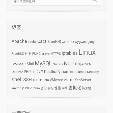
标签
Apache
Cacti
CentOS
Cygwin
cache
CentOS6
Django
Linux
iptables
FTP
FreeBSD
FUNC
HTTPS
gnome
MySQL
Nginx
Mail
MAC
LVM
Nagios
OpenVPN
Postfix
PHP
Python
Security
OpenVZ
PHP程序
RAID
Samba
shell
SSH
XenServer
VMware
VsFTP
TCP
Ubuntu
虚拟化
yum
性能
xmlrpc
Zimbra
备份
学习
网络
防火墙