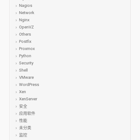
Nagios
Network
Nginx
OpenVZ
Others
Postfix
Proxmox
Python
Security
Shell
VMware
WordPress
Xen
XenServer
安全
应用软件
性能
未分类
监控