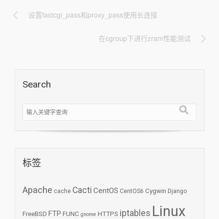
设置fastcgi_pass和proxy_pass使用长连接
在cgroup下进行zram性能测试
Search
标签
Apache
Cacti
CentOS
Cygwin
cache
CentOS6
Django
Linux
iptables
FTP
FreeBSD
FUNC
HTTPS
gnome