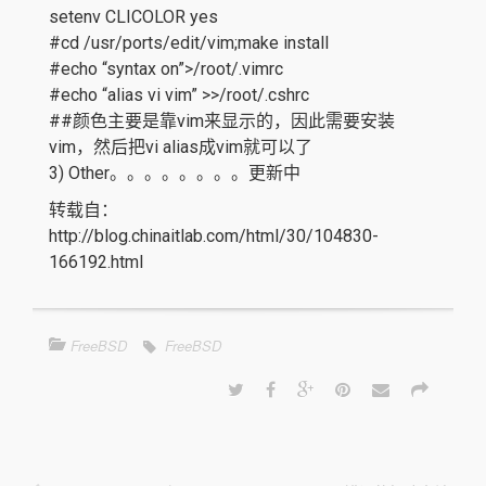
setenv CLICOLOR yes
#cd /usr/ports/edit/vim;make install
#echo “syntax on”>/root/.vimrc
#echo “alias vi vim” >>/root/.cshrc
##颜色主要是靠vim来显示的，因此需要安装
vim，然后把vi alias成vim就可以了
3) Other。。。。。。。。更新中
转载自：
http://blog.chinaitlab.com/html/30/104830-
166192.html
FreeBSD
FreeBSD