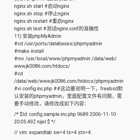
nginx.sh start #启动nginx
nginx.sh stop #停止nginx
nginx.sh restart #重启nginx
nginx.sh test #测试nginx.conf的准确性
11) 安装phpMyAdmin
#cd /usr/ports/databases/phpmyadmin
#make install
#mv /usr/local/www/phpmyadmin /data/web/
www.jk0086.com/htdocs/
#cd
/data/web/www.jk0086.com/htdocs/phpmyadmin
#vi config.inc.php ##这边要说明一下，freebsd默
认安装的phpmyadmin，里面配置文件有问题，需
要手动修改，请修改成如下内容：
/* $Id: config.sample.inc.php 9689 2006-11-10
20:05:49Z nijel $ */
// vim: expandtab sw=4 ts=4 sts=4: