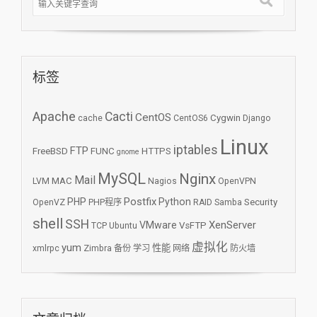
标签
Apache
Cacti
CentOS
Cygwin
cache
CentOS6
Django
Linux
iptables
FTP
FreeBSD
FUNC
HTTPS
gnome
MySQL
Nginx
Mail
MAC
LVM
Nagios
OpenVPN
Postfix
PHP
Python
Security
OpenVZ
PHP程序
RAID
Samba
shell
SSH
XenServer
VMware
VsFTP
TCP
Ubuntu
虚拟化
yum
性能
xmlrpc
Zimbra
备份
学习
网络
防火墙