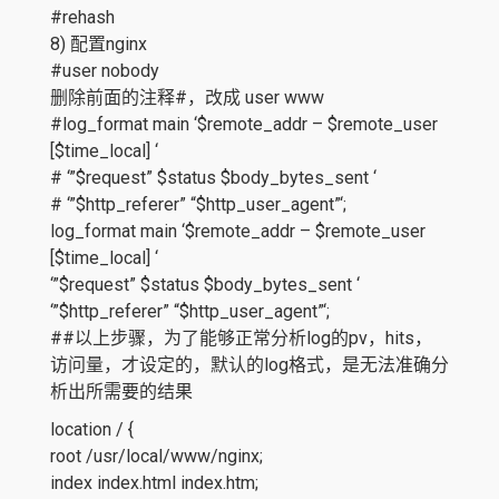
#rehash
8) 配置nginx
#user nobody
删除前面的注释#，改成 user www
#log_format main ‘$remote_addr – $remote_user
[$time_local] ‘
# ‘”$request” $status $body_bytes_sent ‘
# ‘”$http_referer” “$http_user_agent”‘;
log_format main ‘$remote_addr – $remote_user
[$time_local] ‘
‘”$request” $status $body_bytes_sent ‘
‘”$http_referer” “$http_user_agent”‘;
##以上步骤，为了能够正常分析log的pv，hits，
访问量，才设定的，默认的log格式，是无法准确分
析出所需要的结果
location / {
root /usr/local/www/nginx;
index index.html index.htm;