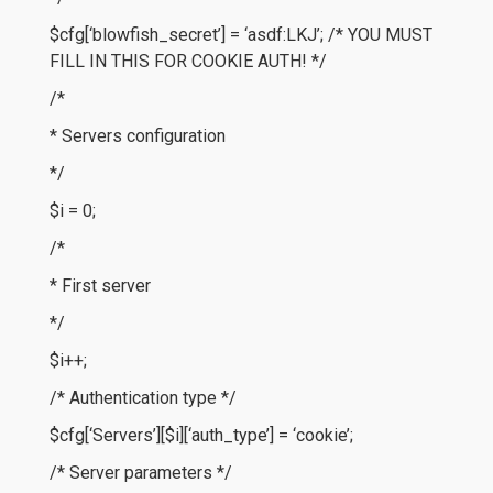
$cfg[‘blowfish_secret’] = ‘asdf:LKJ’; /* YOU MUST
FILL IN THIS FOR COOKIE AUTH! */
/*
* Servers configuration
*/
$i = 0;
/*
* First server
*/
$i++;
/* Authentication type */
$cfg[‘Servers’][$i][‘auth_type’] = ‘cookie’;
/* Server parameters */