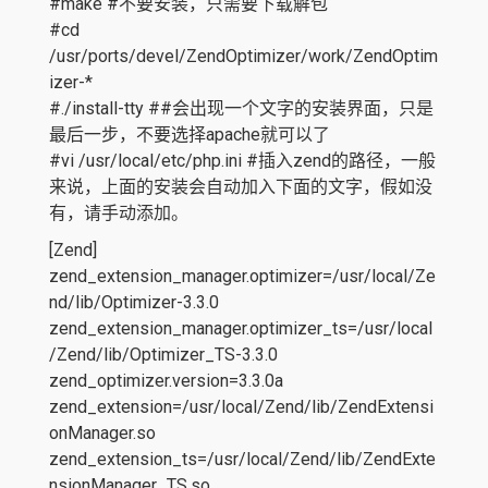
#make #不要安装，只需要下载解包
#cd
/usr/ports/devel/ZendOptimizer/work/ZendOptim
izer-*
#./install-tty ##会出现一个文字的安装界面，只是
最后一步，不要选择apache就可以了
#vi /usr/local/etc/php.ini #插入zend的路径，一般
来说，上面的安装会自动加入下面的文字，假如没
有，请手动添加。
[Zend]
zend_extension_manager.optimizer=/usr/local/Ze
nd/lib/Optimizer-3.3.0
zend_extension_manager.optimizer_ts=/usr/local
/Zend/lib/Optimizer_TS-3.3.0
zend_optimizer.version=3.3.0a
zend_extension=/usr/local/Zend/lib/ZendExtensi
onManager.so
zend_extension_ts=/usr/local/Zend/lib/ZendExte
nsionManager_TS.so