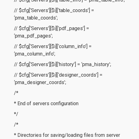
// $cfg[‘Servers’][$i][‘table_coords’] =
‘pma_table_coords’;
// $cfg[‘Servers’][$i][‘pdf_pages’] =
‘pma_pdf_pages’;
// $cfg[‘Servers’][$i][‘column_info’] =
‘pma_column_info’;
// $cfg[‘Servers’][$i][‘history’] = ‘pma_history’;
// $cfg[‘Servers’][$i][‘designer_coords’] =
‘pma_designer_coords’;
/*
* End of servers configuration
*/
/*
* Directories for saving/loading files from server