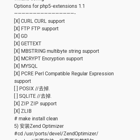
Options for php5-extensions 1.1
————————————————-
[X] CURL CURL support
[X] FTP FTP support
[X] GD
[X] GETTEXT
[X] MBSTRING multibyte string support
[X] MCRYPT Encryption support
[X] MYSQL
[X] PCRE Perl Compatible Regular Expression
support
[ ] POSIX //去掉.
[ ] SQLITE //去掉.
[X] ZIP ZIP support
[X] ZLIB
# make install clean
5) 安装Zend Optimizer
#cd /usr/ports/devel/ZendOptimizer/