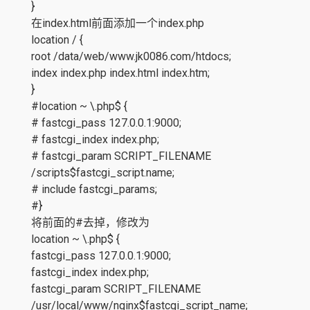
}
在index.html前面添加一个index.php
location / {
root /data/web/www.jk0086.com/htdocs;
index index.php index.html index.htm;
}
#location ~ \.php$ {
# fastcgi_pass 127.0.0.1:9000;
# fastcgi_index index.php;
# fastcgi_param SCRIPT_FILENAME
/scripts$fastcgi_script.name;
# include fastcgi_params;
#}
将前面的#去掉，修改为
location ~ \.php$ {
fastcgi_pass 127.0.0.1:9000;
fastcgi_index index.php;
fastcgi_param SCRIPT_FILENAME
/usr/local/www/nginx$fastcgi_script_name;