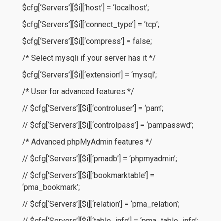
$cfg[‘Servers’][$i][‘host’] = ‘localhost’;
$cfg[‘Servers’][$i][‘connect_type’] = ‘tcp’;
$cfg[‘Servers’][$i][‘compress’] = false;
/* Select mysqli if your server has it */
$cfg[‘Servers’][$i][‘extension’] = ‘mysql’;
/* User for advanced features */
// $cfg[‘Servers’][$i][‘controluser’] = ‘pam’;
// $cfg[‘Servers’][$i][‘controlpass’] = ‘pampasswd’;
/* Advanced phpMyAdmin features */
// $cfg[‘Servers’][$i][‘pmadb’] = ‘phpmyadmin’;
// $cfg[‘Servers’][$i][‘bookmarktable’] =
‘pma_bookmark’;
// $cfg[‘Servers’][$i][‘relation’] = ‘pma_relation’;
// $cfg[‘Servers’][$i][‘table_info’] = ‘pma_table_info’;