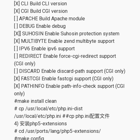
[X] CLI Build CLI version
[X] CGI Build CGI version
[ ] APACHE Build Apache module
[ ] DEBUG Enable debug
[X]] SUHOSIN Enable Suhosin protection system
[X] MULTIBYTE Enable zend multibyte support
[ ] IPV6 Enable ipv6 support
[ ] REDIRECT Enable force-cgi-redirect support
(CGI only)
[ ] DISCARD Enable discard-path support (CGI only)
[X] FASTCGI Enable fastcgi support (CGI only)
[X] PATHINFO Enable path-info-check support (CGI
only)
#make install clean
# cp /usr/local/etc/php.ini-dist
/usr/local/etc/php.ini ##cp php.ini配置文件
4) 安装php5-extensions
# cd /usr/ports/lang/php5-extensions/
#make config