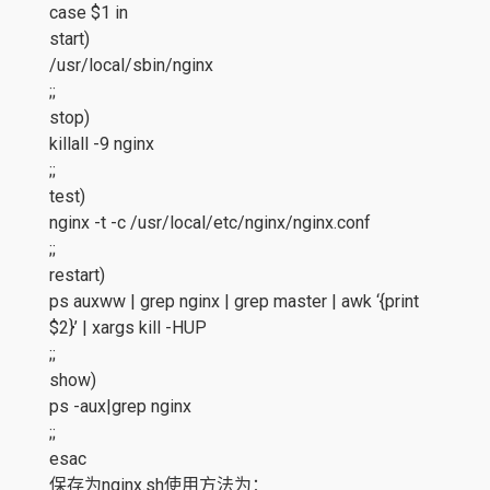
case $1 in
start)
/usr/local/sbin/nginx
;;
stop)
killall -9 nginx
;;
test)
nginx -t -c /usr/local/etc/nginx/nginx.conf
;;
restart)
ps auxww | grep nginx | grep master | awk ‘{print
$2}’ | xargs kill -HUP
;;
show)
ps -aux|grep nginx
;;
esac
保存为nginx.sh使用方法为：