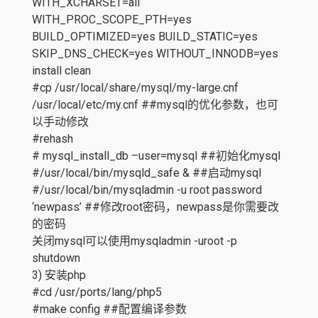
WITH_XCHARSET=all
WITH_PROC_SCOPE_PTH=yes
BUILD_OPTIMIZED=yes BUILD_STATIC=yes
SKIP_DNS_CHECK=yes WITHOUT_INNODB=yes
install clean
#cp /usr/local/share/mysql/my-large.cnf
/usr/local/etc/my.cnf ##mysql的优化参数，也可
以手动修改
#rehash
# mysql_install_db –user=mysql ##初始化mysql
#/usr/local/bin/mysqld_safe & ##启动mysql
#/usr/local/bin/mysqladmin -u root password
‘newpass’ ##修改root密码，newpass是你需要改
的密码
关闭mysql可以使用mysqladmin -uroot -p
shutdown
3) 安装php
#cd /usr/ports/lang/php5
#make config ##配置编译参数