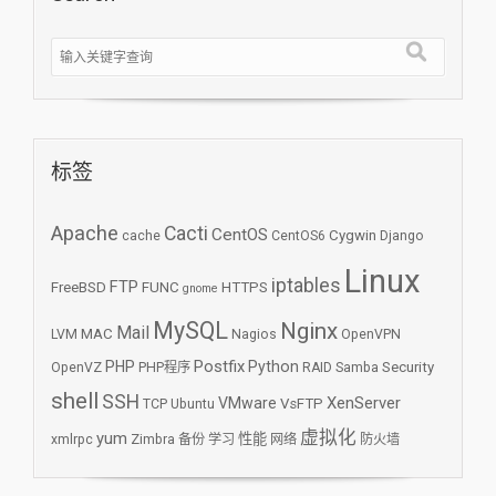
标签
Apache
Cacti
CentOS
Cygwin
cache
CentOS6
Django
Linux
iptables
FTP
FreeBSD
FUNC
HTTPS
gnome
MySQL
Nginx
Mail
MAC
LVM
Nagios
OpenVPN
Postfix
PHP
Python
Security
OpenVZ
PHP程序
RAID
Samba
shell
SSH
XenServer
VMware
VsFTP
TCP
Ubuntu
虚拟化
yum
性能
xmlrpc
Zimbra
备份
学习
网络
防火墙