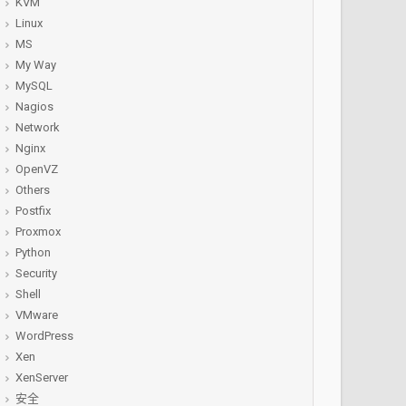
KVM
Linux
MS
My Way
MySQL
Nagios
Network
Nginx
OpenVZ
Others
Postfix
Proxmox
Python
Security
Shell
VMware
WordPress
Xen
XenServer
安全