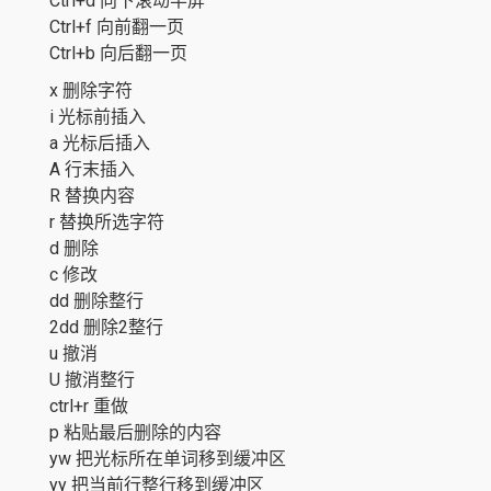
Ctrl+d 向下滚动半屏
Ctrl+f 向前翻一页
Ctrl+b 向后翻一页
x 删除字符
i 光标前插入
a 光标后插入
A 行末插入
R 替换内容
r 替换所选字符
d 删除
c 修改
dd 删除整行
2dd 删除2整行
u 撤消
U 撤消整行
ctrl+r 重做
p 粘贴最后删除的内容
yw 把光标所在单词移到缓冲区
yy 把当前行整行移到缓冲区