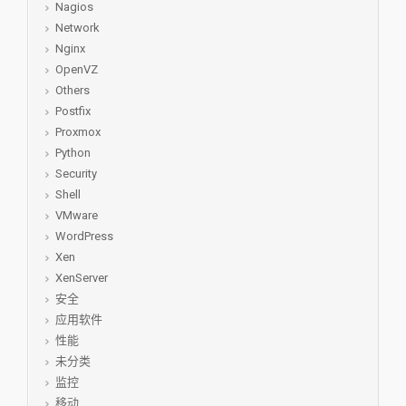
Nagios
Network
Nginx
OpenVZ
Others
Postfix
Proxmox
Python
Security
Shell
VMware
WordPress
Xen
XenServer
安全
应用软件
性能
未分类
监控
移动