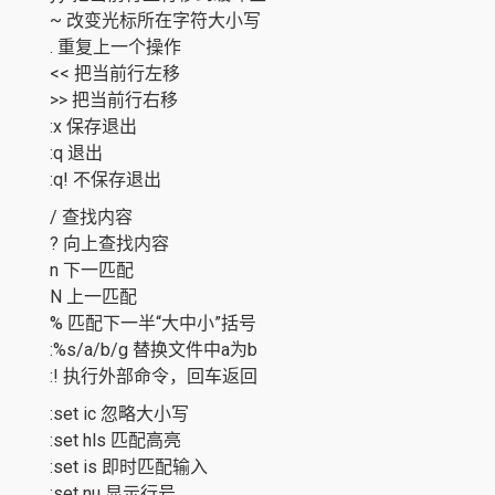
~ 改变光标所在字符大小写
. 重复上一个操作
<< 把当前行左移
>> 把当前行右移
:x 保存退出
:q 退出
:q! 不保存退出
/ 查找内容
? 向上查找内容
n 下一匹配
N 上一匹配
% 匹配下一半“大中小”括号
:%s/a/b/g 替换文件中a为b
:! 执行外部命令，回车返回
:set ic 忽略大小写
:set hls 匹配高亮
:set is 即时匹配输入
:set nu 显示行号