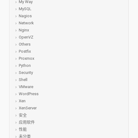
My Way
MySQL
Nagios
Network
Nginx
OpenVZ
Others
Postfix
Proxmox
Python
Security
Shell
VMware
WordPress
Xen
XenServer
安全
应用软件
性能
未分类