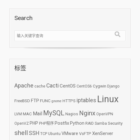
Search
标签
Apache
Cacti
CentOS
Cygwin
cache
CentOS6
Django
Linux
iptables
FTP
FreeBSD
FUNC
HTTPS
gnome
MySQL
Nginx
Mail
MAC
LVM
Nagios
OpenVPN
Postfix
PHP
Python
Security
OpenVZ
PHP程序
RAID
Samba
shell
SSH
XenServer
VMware
VsFTP
TCP
Ubuntu