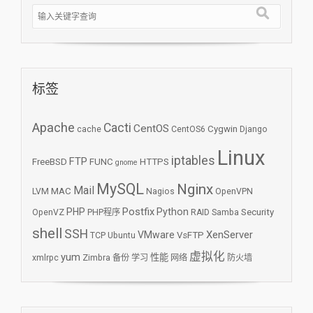
标签
Apache
Cacti
CentOS
Cygwin
cache
CentOS6
Django
Linux
iptables
FTP
FreeBSD
FUNC
HTTPS
gnome
MySQL
Nginx
Mail
MAC
LVM
Nagios
OpenVPN
Postfix
PHP
Python
Security
OpenVZ
PHP程序
RAID
Samba
shell
SSH
XenServer
VMware
VsFTP
TCP
Ubuntu
虚拟化
yum
性能
xmlrpc
Zimbra
备份
学习
网络
防火墙