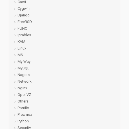
Cacti
Cygwin
Django
FreeBSD
FUNC
iptables
KVM
Linux
MS
My Way
MySQL
Nagios
Network
Nginx
OpenVZ
Others
Postfix
Proxmox
Python
Security