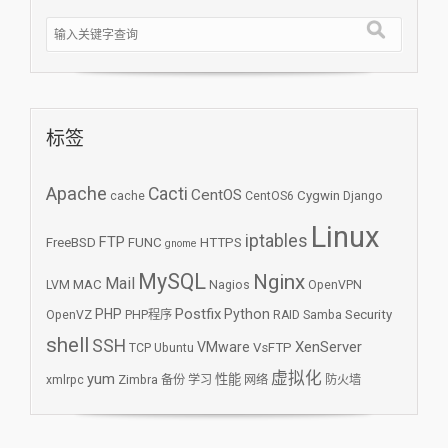
标签
Apache
Cacti
CentOS
Cygwin
cache
CentOS6
Django
Linux
iptables
FTP
FreeBSD
FUNC
HTTPS
gnome
MySQL
Nginx
Mail
MAC
LVM
Nagios
OpenVPN
Postfix
PHP
Python
Security
OpenVZ
PHP程序
RAID
Samba
shell
SSH
XenServer
VMware
VsFTP
TCP
Ubuntu
虚拟化
yum
性能
xmlrpc
Zimbra
备份
学习
网络
防火墙