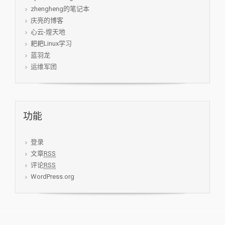
zhengheng的笔记本
庆亮的博客
心云-煌天地
耙耙Linux学习
蓝羽龙
运维军团
功能
登录
文章
RSS
评论
RSS
WordPress.org