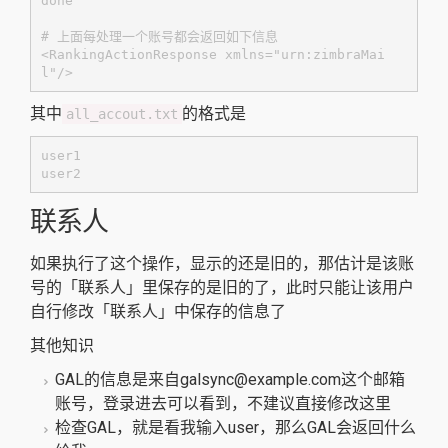
done

# 上面每处理一个账号都会返回如下信息

<RankingActionResponse xmlns="urn:zimbraMai
l"/>
其中
的格式是
all_accout.txt
user1

user2
联系人
如果执行了这个操作，显示的还是旧的，那估计是该账
号的「联系人」里保存的是旧的了，此时只能让该用户
自行修改「联系人」中保存的信息了
其他知识
GAL的信息是来自galsync@example.com这个邮箱
账号，登录进去可以看到，不建议直接修改这里
检查GAL，就是看我输入user，那么GAL会返回什么