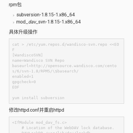
rpm包
subversion-1.8.15-1.x86_64
mod_
dav_
svn-1.8.15-1.x86_64
具体升级操作
cat > /etc/yum.repos.d/wandisco-svn.repo <<EO
F

[WandiscoSVN]

name=Wandisco SVN Repo

baseurl=http://opensource.wandisco.com/cento
s/6/svn-1.8/RPMS/\$basearch/

enabled=1

gpgcheck=0

EOF

yum install subversion
修改httpd.conf并重启httpd
<IfModule mod_dav_fs.c>

    # Location of the WebDAV lock database.
